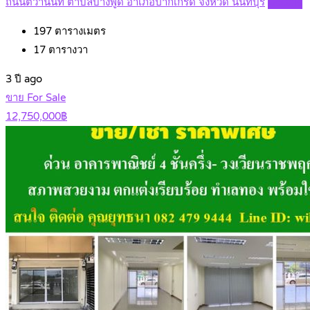
ถนนติวานนท์ ตำบลบางพูด อำเภอปากเกร็ด จังหวัด นนทบุรี
Details
197
ตารางเมตร
17
ตารางวา
3 ปี ago
ขาย For Sale
12,750,000฿