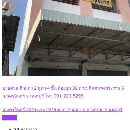
ขายด่วน ตึกแถว 2 คูหา 4 ชั้น ห้องมุม 39 ตร.ว ติดตลาดพระราม 5
ถ.นครอินทร์ จ.นนทบุรี โทร 091-220-5298
ถ.นครอินทร์ 22/5 และ 22/6 ต.บางขุนกอง อ.บางกรวย จ.นนทบุรี
Details
39
ตารางวา