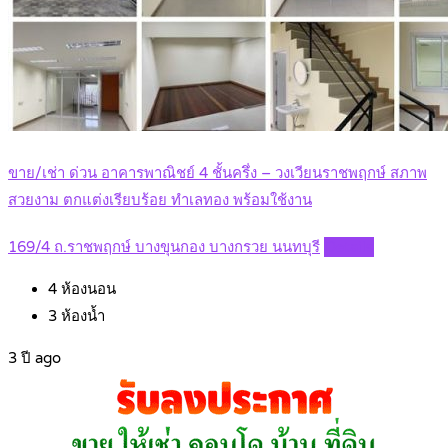
ขาย/เช่า ด่วน อาคารพาณิชย์ 4 ชั้นครึ่ง – วงเวียนราชพฤกษ์ สภาพ
สวยงาม ตกแต่งเรียบร้อย ทําเลทอง พร้อมใช้งาน
169/4 ถ.ราชพฤกษ์ บางขุนกอง บางกรวย นนทบุรี
Details
4
ห้องนอน
3
ห้องน้ำ
3 ปี ago