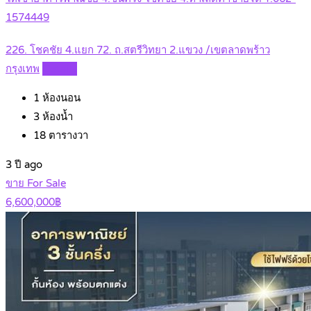
1574449
226. โชคชัย 4.แยก 72. ถ.สตรีวิทยา 2.แขวง /เขตลาดพร้าว
กรุงเทพ
Details
1
ห้องนอน
3
ห้องน้ำ
18
ตารางวา
3 ปี ago
ขาย For Sale
6,600,000฿