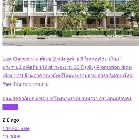
Last Chance ราคาพิเศษ 2 หลังสุดท้าย!!! ริมถนนรัชดาภิเษก
พระราม3 แห่งเดียว ให้เช่าระยะยาว 30 ปี (เซ้ง) Promotion พิเศษ
เพียง 12.9 ล้าน อาคารพาณิชย์ใหม่พระรามสาม-สาธร ริมถนนใหญ่
รัชดาภิเษกพระรามสาม
ถนน รัชดาภิเษก แขวงบางโพงพาง เขตยานนาวา กรุงเทพมหานคร
Details
2 ปี ago
ขาย For Sale
19,000฿