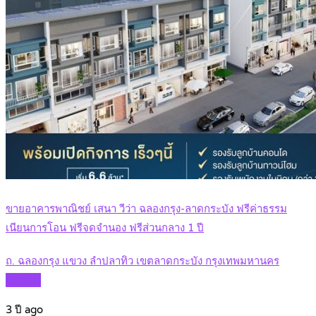
ขายอาคารพาณิชย์ เสนา วีว่า ฉลองกรุง-ลาดกระบัง ฟรีค่าธรรม
เนียนการโอน ฟรีจดจำนอง ฟรีส่วนกลาง 1 ปี
ถ. ฉลองกรุง แขวง ลำปลาทิว เขตลาดกระบัง กรุงเทพมหานคร
Details
3 ปี ago