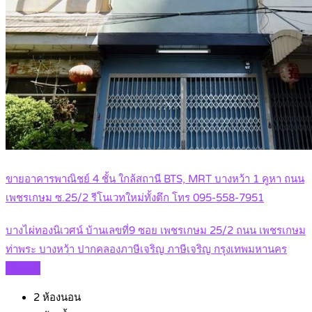
ขายอาคารพาณิชย์ 4 ชั้น ใกล้สถานี BTS, MRT บางหว้า 1 คูหา ถนน
เพชรเกษม ซ.25/2 รีโนเวทใหม่ทั้งตึก โทร 095-558-7951
บางไผ่ทองนิเวศน์ บ้านเลขที่9 ซอย เพชรเกษม 25/2 ถนน เพชรเกษม
ท่าพระ บางหว้า ปากคลองภาษีเจริญ ภาษีเจริญ กรุงเทพมหานคร
Details
2
ห้องนอน