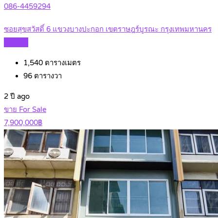
086-4459294
ซอยสุขสวัสดิ์ 6 แขวงบางปะกอก เขตราษฎร์บูรณะ กรุงเทพมหานคร
Details
1,540
ตารางเมตร
96
ตารางวา
2 ปี ago
ขาย For Sale
7,900,000฿