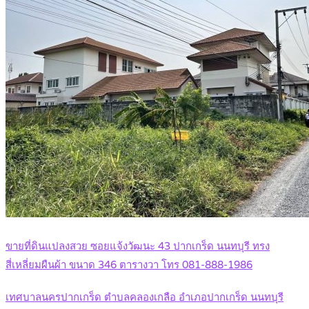
ขายที่ดินแปลงสวย ซอยแจ้งวัฒนะ 43 ปากเกร็ด นนทบุรี ทรง
สี่เหลี่ยมผืนผ้า ขนาด 346 ตารางวา โทร 081-888-1986
เทศบาลนครปากเกร็ด ตำบลคลองเกลือ อำเภอปากเกร็ด นนทบุรี