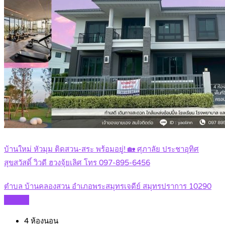
บ้านใหม่ หัวมุม ติดสวน-สระ พร้อมอยู่! 🏡 ศุภาลัย ประชาอุทิศ
สุขสวัสดิ์ วิวดี ฮวงจุ้ยเลิศ โทร 097-895-6456
ตำบล บ้านคลองสวน อำเภอพระสมุทรเจดีย์ สมุทรปราการ 10290
Details
4
ห้องนอน