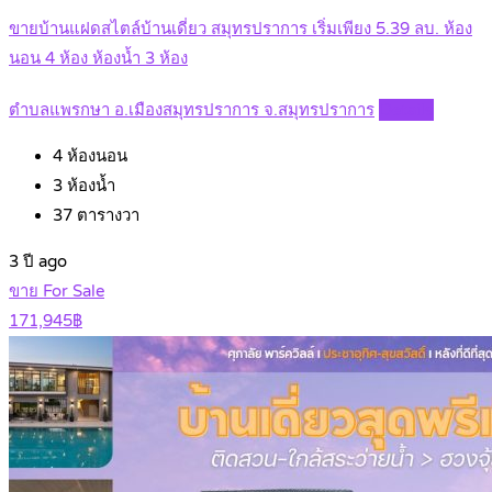
ขายบ้านแฝดสไตล์บ้านเดี่ยว สมุทรปราการ เริ่มเพียง 5.39 ลบ. ห้อง
นอน 4 ห้อง ห้องน้ำ 3 ห้อง
ตำบลแพรกษา อ.เมืองสมุทรปราการ จ.สมุทรปราการ
Details
4
ห้องนอน
3
ห้องน้ำ
37
ตารางวา
3 ปี ago
ขาย For Sale
171,945฿