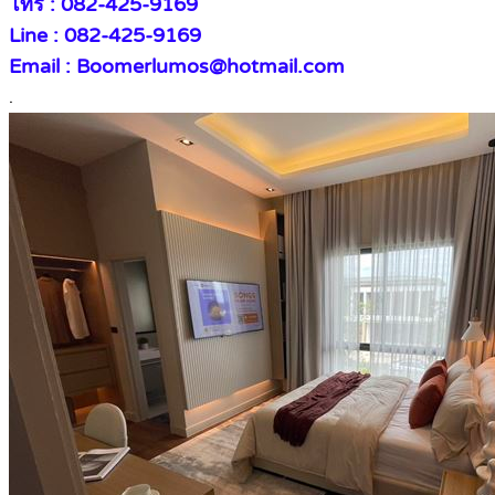
โทร : 082-425-9169
Line : 082-425-9169
Email : Boomerlumos@hotmail.com
.