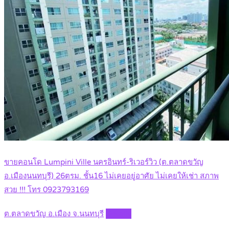
ขายคอนโด Lumpini Ville นครอินทร์-ริเวอร์วิว (ต.ตลาดขวัญ
อ.เมืองนนทบุรี) 26ตรม. ชั้น16 ไม่เคยอยู่อาศัย ไม่เคยให้เช่า สภาพ
สวย !!! โทร 0923793169
ต.ตลาดขวัญ อ.เมือง จ.นนทบุรี
Details