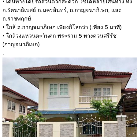
• เดินทางโดยรถส่วนตัวก็สะดวก ใช้ได้หลายเส้นทาง ทั้ง
ถ.รัตนาธิเบศธ์ ถ.นครอินทร์, ถ.กาญจนาภิเษก, และ
ถ.ราชพฤกษ์
• ใกล้ ถ.กาญจนาภิเษก เพียงกิโลกว่า (เพียง 5 นาที)
• ใกล้วงแหวนตะวันตก พระราม 5 ทางด่วนศรีรัช
(กาญจนาภิเษก)
.