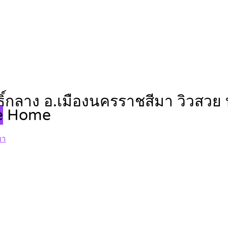
พธิ์กลาง อ.เมืองนครราชสีมา วิวสว
e
Home
มา