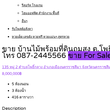
รีสอร์ท โรงแรม
โฮมออฟฟิต สำนักงาน พื้นที่
อื่นๆ
รับโพสต์อสังหา
หวยเด็ด เลขดัง หวยฟรี หวยแม่นๆ สูตรหวย
ขาย บ้านไม้พร้อมที่ดินถมสูง ต.โ
โทร 087-2445566
ขาย For Sal
135 หมู่ 2 ตำบลโพธิ์กลาง อำเภอเมืองนครราชสีมา จังหวัดนครราชสี
8,000,000฿
5
ห้องนอน
3
ห้องน้ำ
416
ตารางวา
Description