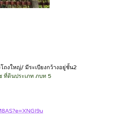
งโถงใหญ่/ มีระเบียงกว้างอยู่ชั้น2
ช ที่ดินประเภท ภบท 5
3M8AS?e=XNGI9u