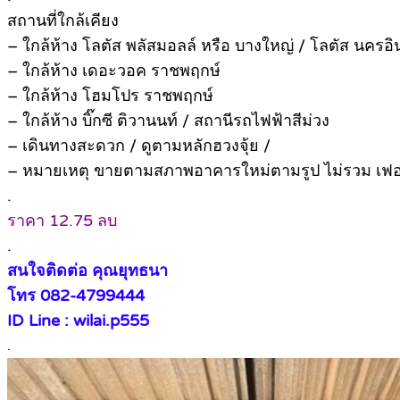
สถานที่ใกล้เคียง
– ใกล้ห้าง โลตัส พลัสมอลล์ หรือ บางใหญ่ / โลตัส นครอิ
– ใกล้ห้าง เดอะวอค ราชพฤกษ์
– ใกล้ห้าง โฮมโปร ราชพฤกษ์
– ใกล้ห้าง บิ๊กซี ติวานนท์ / สถานีรถไฟฟ้าสีม่วง
– เดินทางสะดวก / ดูตามหลักฮวงจุ้ย /
– หมายเหตุ ขายตามสภาพอาคารใหม่ตามรูป ไม่รวม เฟอร์น
.
ราคา 12.75 ลบ
.
สนใจติดต่อ คุณยุทธนา
โทร 082-4799444
ID Line : wilai.p555
.