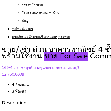
รีสอร์ท โรงแรม
โฮมออฟฟิต สำนักงาน พื้นที่
อื่นๆ
รับโพสต์อสังหา
หวยเด็ด เลขดัง หวยฟรี หวยแม่นๆ สูตรหวย
ขาย/เช่า ด่วน อาคารพาณิชย์ 4 ชั
พร้อมใช้งาน
ขาย For Sale
Comme
169/4 ถ.ราชพฤกษ์ บางขุนกอง บางกรวย นนทบุรี
12,750,000฿
4
ห้องนอน
3
ห้องน้ำ
Description