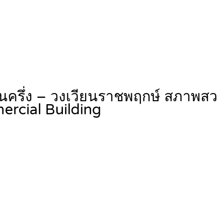
้นครึ่ง – วงเวียนราชพฤกษ์ สภาพส
rcial Building