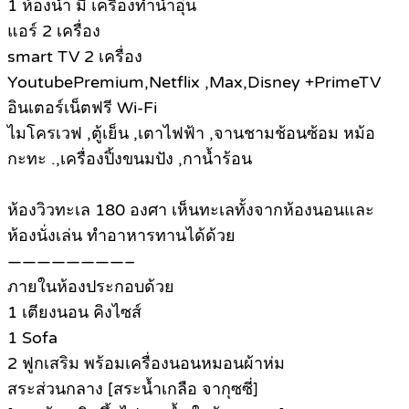
1 ห้องน้ำ มี เครืองทำน้ำอุ่น
แอร์ 2 เครื่อง
smart TV 2 เครื่อง
YoutubePremium,Netflix ,Max,Disney +PrimeTV
อินเตอร์เน็ตฟรี Wi-Fi
ไมโครเวฟ ,ตู้เย็น ,เตาไฟฟ้า ,จานชามช้อนซ้อม หม้อ
กะทะ .,เครื่องปิ้งขนมปัง ,กาน้ำร้อน
ห้องวิวทะเล 180 องศา เห็นทะเลทั้งจากห้องนอนและ
ห้องนั่งเล่น ทำอาหารทานได้ด้วย
————————–
ภายในห้องประกอบด้วย
1 เตียงนอน คิงไซส์
1 Sofa
2 ฟูกเสริม พร้อมเครื่องนอนหมอนผ้าห่ม
สระส่วนกลาง [สระน้ำเกลือ จากุซซี่]