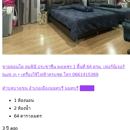
ขายคอนโด ลุมพินี ประชาชื่น พงเพชร 1 พื้นที่ 64 ตรม. เฟอร์นิเจอร์
built in + เครื่องใช้ไฟฟ้าครบชุด โทร 0661415369
ตำบลบางเขน อำเภอเมืองนนทบุรี นนทบุรี
Details
1
ห้องนอน
2
ห้องน้ำ
64
ตารางเมตร
3 ปี ago