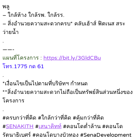
พลู
– ใกล้ห้าง ใกล้รพ. ใกล้รร.
– สิ่งอำนวยความสะดวกครบ* คลับเฮ้าส์ ฟิตเนส สระ
ว่ายน้ำ
.
——-
แผนที่โครงการ :
https://bit.ly/3GldCBu
โทร.1775 กด 61
.
*เงื่อนไขเป็นไปตามที่บริษัทฯ กำหนด
**สิ่งอำนวยความสะดวกไม่ถือเป็นทรัพย์สินส่วนหนึ่งของ
โครงการ
.
#ครบกว่าที่คิด #ใกล้กว่าที่คิด #คุ้มกว่าที่คิด
#
SENAKITH
#
เสนาคิทท์
#คอนโดต่ำล้าน #คอนโด
รัตนาธิเบศร์ #คอนโดบางบัวทอง #SenaDevelopment