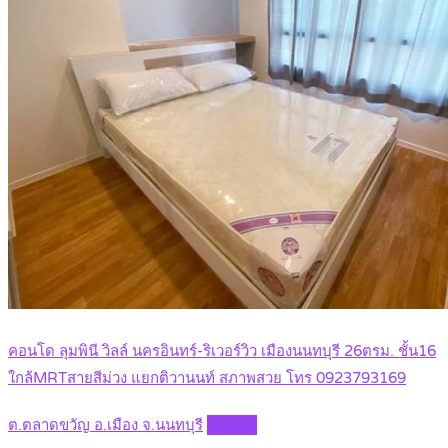
คอนโด ลุมพินี วิลล์ นครอินทร์-ริเวอร์วิว เมืองนนทบุรี 26ตรม. ชั้น16
ใกล้MRTสายสีม่วง แยกติวานนท์ สภาพสวย โทร 0923793169
ต.ตลาดขวัญ อ.เมือง จ.นนทบุรี
Details