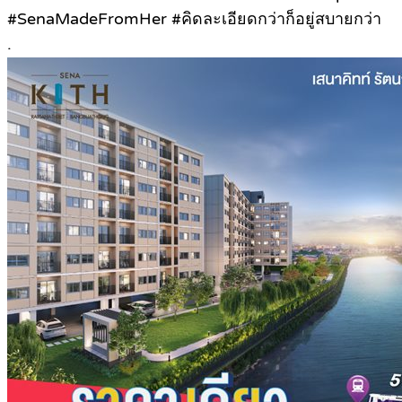
#SenaMadeFromHer #คิดละเอียดกว่าก็อยู่สบายกว่า
.