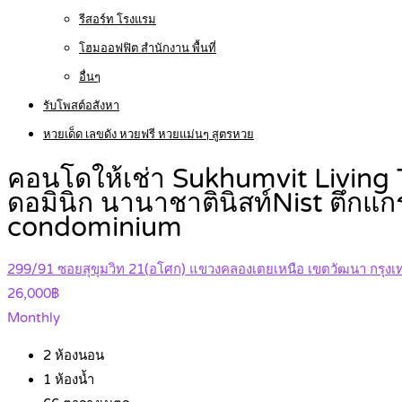
รีสอร์ท โรงแรม
โฮมออฟฟิต สำนักงาน พื้นที่
อื่นๆ
รับโพสต์อสังหา
หวยเด็ด เลขดัง หวยฟรี หวยแม่นๆ สูตรหวย
คอนโดให้เช่า Sukhumvit Living T
ดอมินิก นานาชาตินิสท์Nist ตึกแ
condominium
299/91 ซอยสุขุมวิท 21(อโศก) แขวงคลองเตยเหนือ เขตวัฒนา กรุง
26,000฿
Monthly
2
ห้องนอน
1
ห้องน้ำ