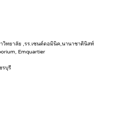
วิทยาลัย ,รร.เซนต์ดอมินิค,นานาชาตินิสท์
porium, Emquartier
รบุรี