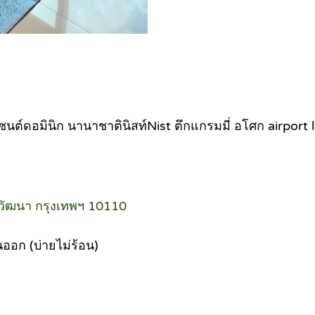
ซนต์ดอมินิก นานาชาตินิสท์Nist ตึกแกรมมี่ อโศก airport l
วัฒนา กรุงเทพฯ 10110
นออก (บ่ายไม่ร้อน)