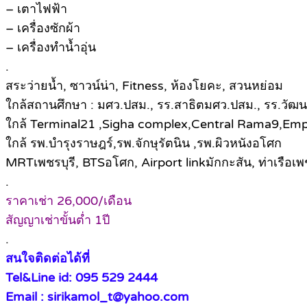
– เตาไฟฟ้า
– เครื่องซักผ้า
– เครื่องทำน้ำอุ่น
.
สระว่ายน้ำ, ซาวน์น่า, Fitness, ห้องโยคะ, สวนหย่อม
ใกล้สถานศึกษา : มศว.ปสม., รร.สาธิตมศว.ปสม., รร.วัฒนา
ใกล้ Terminal21 ,Sigha complex,Central Rama9,Em
ใกล้ รพ.บำรุงราษฎร์,รพ.จักษุรัตนิน ,รพ.ผิวหนังอโศก
MRTเพชรบุรี, BTSอโศก, Airport linkมักกะสัน, ท่าเรือเพช
.
ราคาเช่า 26,000/เดือน
สัญญาเช่าขั้นต่ำ 1ปี
.
สนใจติดต่อได้ที่
Tel&Line id: 095 529 2444
Email : sirikamol_t@yahoo.com