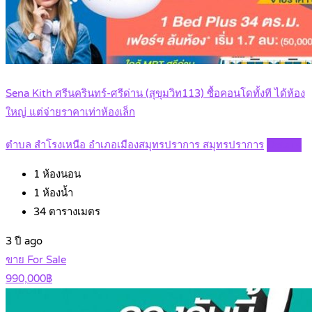
Sena Kith ศรีนครินทร์-ศรีด่าน (สุขุมวิท113) ซื้อคอนโดทั้งที ได้ห้อง
ใหญ่ แต่จ่ายราคาเท่าห้องเล็ก
ตำบล สำโรงเหนือ อำเภอเมืองสมุทรปราการ สมุทรปราการ
Details
1
ห้องนอน
1
ห้องน้ำ
34
ตารางเมตร
3 ปี ago
ขาย For Sale
990,000฿