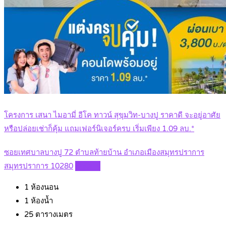
โครงการ เสนา ไมอามี่ อีโค ทาวน์ สุขุมวิท-บางปู ราคาดี จะอยู่อาศัย
หรือปล่อยเช่าก็คุ้ม แถมเฟอร์นิเจอร์ครบ เริ่มเพียง 1.09 ลบ.*
ซอยเทศบาลบางปู 72 ตำบลท้ายบ้าน อำเภอเมืองสมุทรปราการ
สมุทรปราการ 10280
Details
1
ห้องนอน
1
ห้องน้ำ
25
ตารางเมตร