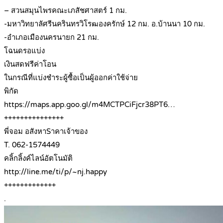
– สวนสมุนไพรคณะเภสัชศาสตร์ 1 กม.
-มหาวิทยาลัศรีนครินทรวิโรฒองครักษ์ 12 กม. อ.บ้านนา 10 กม.
-อำเภอเมืองนครนายก 21 กม.
โฉนดรอแบ่ง
เงินสดฟรีค่าโอน
ในกรณีที่แบ่งชำระผู้ซื้อเป็นผู้ออกค่าใช้จ่าย
พิกัด
https://maps.app.goo.gl/m4MCTPCiFjcr38PT6…
+++++++++++++++
พี่จอม อสังหาSาคาเจ้าของ
T. 062-1574449
คลิ้กลิ้งค์ไลน์อัตโนมัติ
http://line.me/ti/p/~nj.happy
+++++++++++++
.