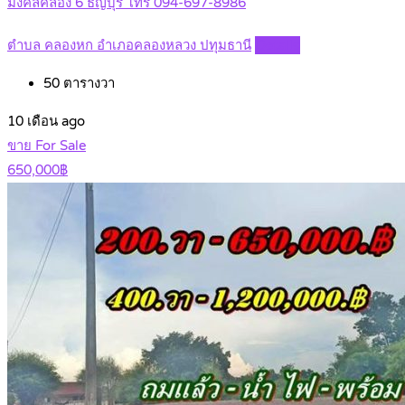
มงคลคลอง 6 ธัญบุรี โทร 094-697-8986
ตำบล คลองหก อำเภอคลองหลวง ปทุมธานี
Details
50
ตารางวา
10 เดือน ago
ขาย For Sale
650,000฿