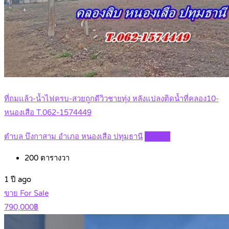
ที่ถมแล้ว-น้ำไฟครบ-สวยถูกดีวิวชายทุ่ง หลังแปลงติดน้ำที่คลอง10-
หนองเสือ T.062-1574449
ตำบล บึงกาสาม อำเภอ หนองเสือ ปทุมธานี
Details
200
ตารางวา
1 ปี ago
ขาย For Sale
790,000฿