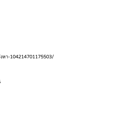
อสังหา-104214701175503/
5