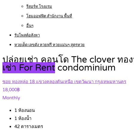
รีสอร์ท โรงแรม
โฮมออฟฟิต สำนักงาน พื้นที่
อื่นๆ
รับโพสต์อสังหา
หวยเด็ด เลขดัง หวยฟรี หวยแม่นๆ สูตรหวย
ปล่อยเช่า คอนโด The clover ทอง
เช่า For Rent
condominium
ซอย ทองหล่อ 18 แขวงคลองตันเหนือ เขตวัฒนา กรุงเทพมหานคร
18,000฿
Monthly
1
ห้องนอน
1
ห้องน้ำ
42
ตารางเมตร