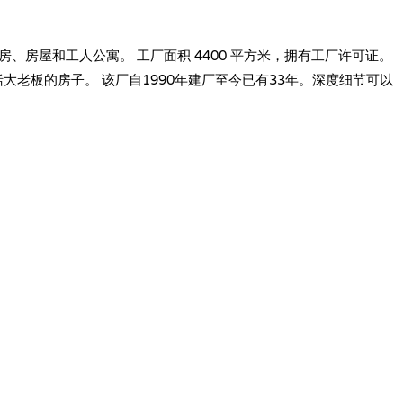
街。出售包括厂房、房屋和工人公寓。 工厂面积 4400 平方米，拥有工厂许可证。
。 工厂包括大老板的房子。 该厂自1990年建厂至今已有33年。深度细节可以