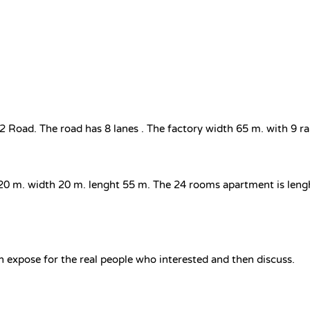
oad. The road has 8 lanes . The factory width 65 m. with 9 rai a
h 20 m. width 20 m. lenght 55 m. The 24 rooms apartment is len
an expose for the real people who interested and then discuss.