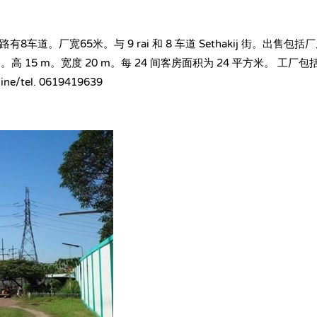
布厂。这条路有8车道。厂宽65米。与 9 rai 和 8 车道 Sethakij 
20 m。高 15 m。宽度 20 m。每 24 间客房面积为 24 平方米
el. 0619419639