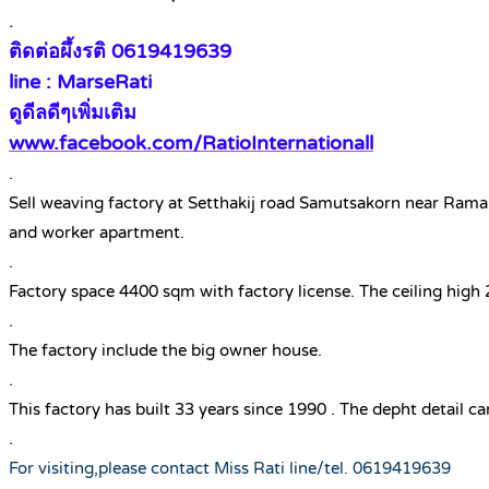
.
ติดต่อผึ้งรติ 0619419639
line : MarseRati
ดูดีลดีๆเพิ่มเติม
www.facebook.com/RatioInternationall
.
Sell weaving factory at Setthakij road Samutsakorn near Rama2 R
and worker apartment.
.
Factory space 4400 sqm with factory license. The ceiling hig
.
The factory include the big owner house.
.
This factory has built 33 years since 1990 . The depht detail c
.
For visiting,please contact Miss Rati line/tel. 0619419639