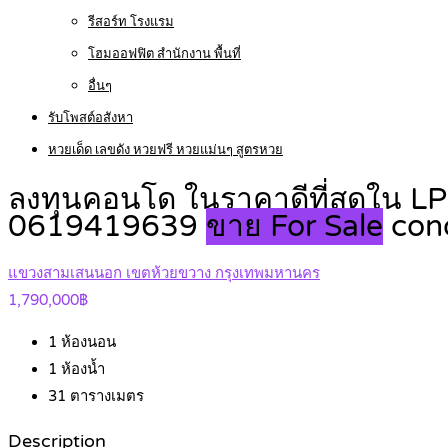
รีสอร์ท โรงแรม
โฮมออฟฟิต สำนักงาน พื้นที่
อื่นๆ
รับโพสต์อสังหา
หวยเด็ด เลขดัง หวยฟรี หวยแม่นๆ สูตรหวย
ลงทุนคอนโด ในราคาดีที่สุดใน LP
0619419639
ขาย For Sale
con
แขวงสามเสนนอก เขตห้วยขวาง กรุงเทพมหานคร
1,790,000฿
1
ห้องนอน
1
ห้องน้ำ
31
ตารางเมตร
Description