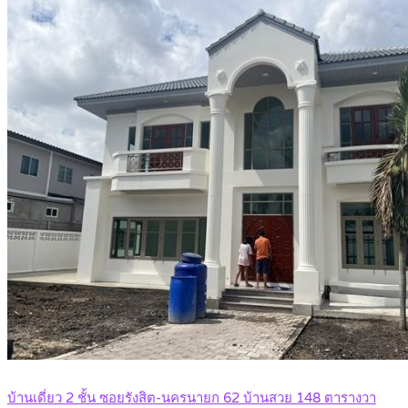
บ้านเดี่ยว 2 ชั้น ซอยรังสิต-นครนายก 62 บ้านสวย 148 ตารางวา