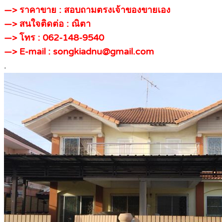
—> ราคาขาย : สอบถามตรงเจ้าของขายเอง
—> สนใจติดต่อ : ณิตา
—> โทร : 062-148-9540
—> E-mail : songkiadnu@gmail.com
.