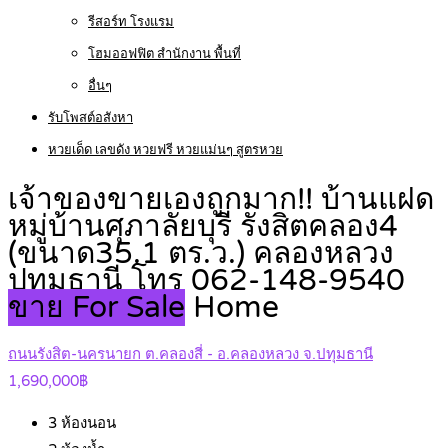
รีสอร์ท โรงแรม
โฮมออฟฟิต สำนักงาน พื้นที่
อื่นๆ
รับโพสต์อสังหา
หวยเด็ด เลขดัง หวยฟรี หวยแม่นๆ สูตรหวย
เจ้าของขายเองถูกมาก!! บ้านแฝด
หมู่บ้านศุภาลัยบุรี รังสิตคลอง4
(ขนาด35.1 ตร.ว.) คลองหลวง
ปทุมธานี โทร 062-148-9540
ขาย For Sale
Home
ถนนรังสิต-นครนายก ต.คลองสี่ - อ.คลองหลวง จ.ปทุมธานี
1,690,000฿
3
ห้องนอน