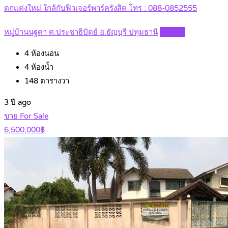
ตกแต่งใหม่ ใกล้กับฟิวเจอร์พาร์ครังสิต โทร : 088-0852555
หมู่บ้านนฐดา ต.ประชาธิปัตย์ อ.ธัญบุรี ปทุมธานี
Details
4
ห้องนอน
4
ห้องน้ำ
148
ตารางวา
3 ปี ago
ขาย For Sale
6,500,000฿