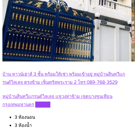
บ้าน ทาวน์เฮาส์ 3 ชั้น พร้อมให้เช่า พร้อมเข้าอยู่ หมู่บ้านสินทวีแก
รนด์วิลเลจ ตรงข้าม เซ็นทรัลพระราม 2 โทร 089-768-3529
หมู่บ้านสินทวีแกรนด์วิลเลจ แขวงท่าข้าม เขตบางขุนเทียน
กรุงเทพมหานคร
Details
3
ห้องนอน
3
ห้องน้ำ