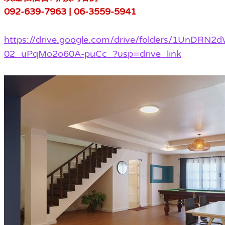
092-639-7963 | 06-3559-5941
https://drive.google.com/drive/folders/1UnDRN2
02_uPqMo2o60A-puCc_?usp=drive_link