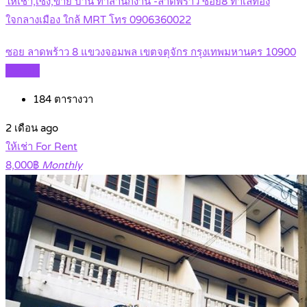
ให้เช่า,เซ้ง,ขาย บ้าน ทำสำนักงาน -ลาดพร้าว ซอย8 ทำเลทอง
ใจกลางเมือง ใกล้ MRT โทร 0906360022
ซอย ลาดพร้าว 8 แขวงจอมพล เขตจตุจักร กรุงเทพมหานคร 10900
Details
184
ตารางวา
2 เดือน ago
ให้เช่า For Rent
8,000฿
Monthly