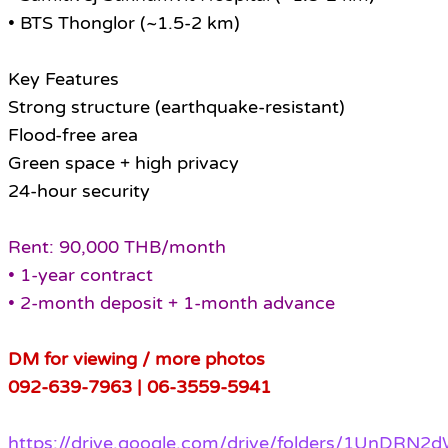
• BTS Thonglor (~1.5-2 km)
Key Features
Strong structure (earthquake-resistant)
Flood-free area
Green space + high privacy
24-hour security
Rent: 90,000 THB/month
• 1-year contract
• 2-month deposit + 1-month advance
DM for viewing / more photos
092-639-7963 | 06-3559-5941
https://drive.google.com/drive/folders/1UnDRN2