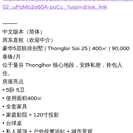
02_uPqMo2o60A-puCc_?usp=drive_link
⸻
中文版本（简体）
房东直租（欢迎中介）
豪华5层联排别墅 | Thonglor Soi 25 | 400㎡ | 90,000
泰铢/月
位于曼谷 Thonglhor 核心地段，安静私密，拎包入
住。
房屋亮点
• 5卧 5卫
• 使用面积400㎡
• 全套家具
• 家庭影院 + 120寸投影
• 台球桌
• 私人屋顶 + 户外按摩浴缸 + 城市景观