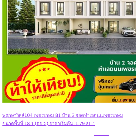
พฤกษาวิลล์104 เพชรเกษม 81 บ้าน 2 จอดทำเลถนนเพชรเกษม
ขนาดพื้นที่ 18.1 (ตร.ว.) ราคาเริ่มต้น :1.79 ลบ.*