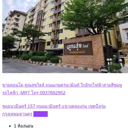
ขายคอนโด คูณสุขวิลล์ ถนนเกษตรนวมินท์ ใกล้รถไฟฟ้าสายสีชมพู
รถไฟฟ้า ,MRT โทร 0937892952
ซอยนวมินทร์ 157 ถนนนวมินทร์ แขวงคลองกุ่ม เขตบึงกุ่ม
กรุงเทพมหานคร
Details
1
ห้องนอน