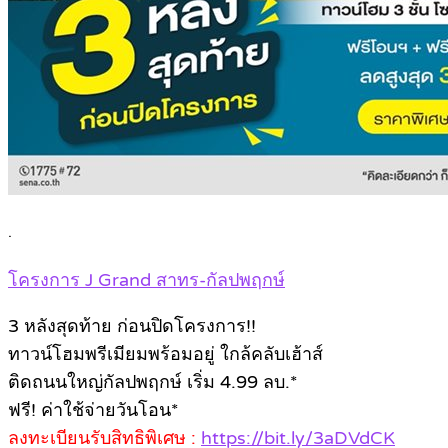
.
โครงการ J Grand สาทร-กัลปพฤกษ์
3 หลังสุดท้าย ก่อนปิดโครงการ!!
ทาวน์โฮมพรีเมียมพร้อมอยู่ ใกล้คลับเฮ้าส์
ติดถนนใหญ่กัลปพฤกษ์ เริ่ม 4.99 ลบ.*
ฟรี! ค่าใช้จ่ายวันโอน*
ลงทะเบียนรับสิทธิพิเศษ :
https://bit.ly/3aDVdCK