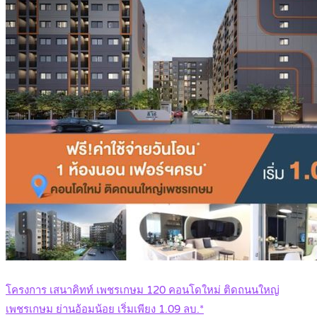
โครงการ เสนาคิทท์ เพชรเกษม 120 คอนโดใหม่ ติดถนนใหญ่
เพชรเกษม ย่านอ้อมน้อย เริ่มเพียง 1.09 ลบ.*