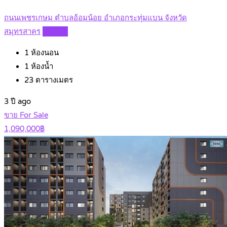
ถนนเพชรเกษม ตำบลอ้อมน้อย อำเภอกระทุ่มแบน จังหวัด
สมุทรสาคร
Details
1
ห้องนอน
1
ห้องน้ำ
23
ตารางเมตร
3 ปี ago
ขาย For Sale
1,090,000฿