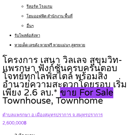
รีสอร์ท โรงแรม
โฮมออฟฟิต สำนักงาน พื้นที่
อื่นๆ
รับโพสต์อสังหา
หวยเด็ด เลขดัง หวยฟรี หวยแม่นๆ สูตรหวย
โครงการ เสนา วิลเลจ สุขุมวิท-
แพรกษา ฟังก์ชันครบครันตอบ
โจทย์ทุกไลฟ์สไตล์ พร้อมสิ่ง
อำนวยความสะดวกโดยรอบ เริ่ม
เพียง 2.6 ลบ.*
ขาย For Sale
Townhouse, Townhome
ตำบลแพรกษา อ.เมืองสมุทรปราการ จ.สมุทรปราการ
2,600,000฿