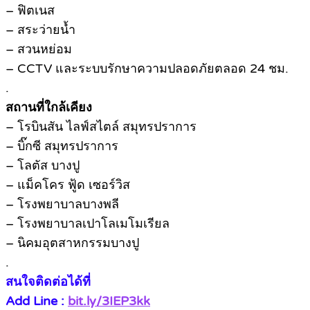
– ฟิตเนส
– สระว่ายน้ำ
– สวนหย่อม
– CCTV และระบบรักษาความปลอดภัยตลอด 24 ชม.
.
สถานที่ใกล้เคียง
– โรบินสัน ไลฟ์สไตล์ สมุทรปราการ
– บิ๊กซี สมุทรปราการ
– โลตัส บางปู
– แม็คโคร ฟู้ด เซอร์วิส
– โรงพยาบาลบางพลี
– โรงพยาบาลเปาโลเมโมเรียล
– นิคมอุตสาหกรรมบางปู
.
สนใจติดต่อได้ที่
Add Line :
bit.ly/3IEP3kk