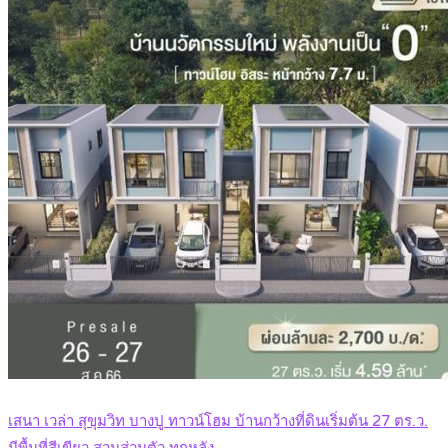
เสนา เวล่า สุขุมวิท บางปู ทาวน์โฮม บ้านกว้างที่ดินเริ่มต้น 27 ตร.ว.
มีพื้นที่สีเขียว สวนส่วนตัว ทุกหลัง