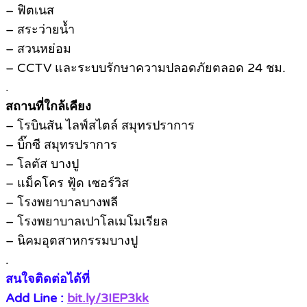
– ฟิตเนส
– สระว่ายน้ำ
– สวนหย่อม
– CCTV และระบบรักษาความปลอดภัยตลอด 24 ชม.
.
สถานที่ใกล้เคียง
– โรบินสัน ไลฟ์สไตล์ สมุทรปราการ
– บิ๊กซี สมุทรปราการ
– โลตัส บางปู
– แม็คโคร ฟู้ด เซอร์วิส
– โรงพยาบาลบางพลี
– โรงพยาบาลเปาโลเมโมเรียล
– นิคมอุตสาหกรรมบางปู
.
สนใจติดต่อได้ที่
Add Line :
bit.ly/3IEP3kk