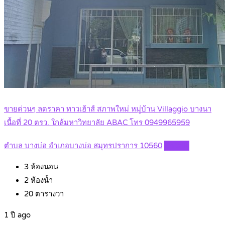
ขายด่วนๆ ลดราคา ทาวเฮ้าส์ สภาพใหม่ หมู่บ้าน Villaggio บางนา
เนื้อที่ 20 ตรว. ใกล้มหาวิทยาลัย ABAC โทร 0949965959
ตำบล บางบ่อ อำเภอบางบ่อ สมุทรปราการ 10560
Details
3
ห้องนอน
2
ห้องน้ำ
20
ตารางวา
1 ปี ago