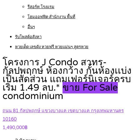
รีสอร์ท โรงแรม
โฮมออฟฟิต สำนักงาน พื้นที่
อื่นๆ
รับโพสต์อสังหา
หวยเด็ด เลขดัง หวยฟรี หวยแม่นๆ สูตรหวย
โครงการ J Condo สาทร-
กัลปพฤกษ์ ห้องกว้าง กั้นห้องเเบ่ง
เป็นสัดส่วน แถมเฟอร์นิเจอร์ครบ
เริ่ม 1.49 ลบ.*
ขาย For Sale
condominium
ถนน 81 กัลปพฤกษ์ แขวงบางแค เขตบางแค กรุงเทพมหานคร
10160
1,490,000฿