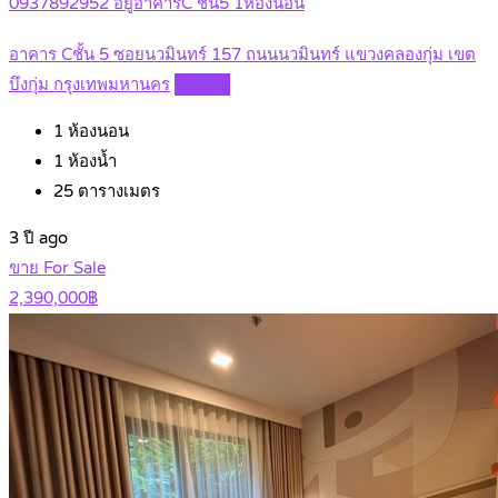
0937892952 อยู่อาคารC ชั้น5 1ห้องนอน
อาคาร Cชั้น 5 ซอยนวมินทร์ 157 ถนนนวมินทร์ แขวงคลองกุ่ม เขต
บึงกุ่ม กรุงเทพมหานคร
Details
1
ห้องนอน
1
ห้องน้ำ
25
ตารางเมตร
3 ปี ago
ขาย For Sale
2,390,000฿