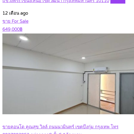
แขวงพระโขนงเหนือ เขตวัฒนา กรุงเทพมหานคร 10110
Details
12 เดือน ago
ขาย For Sale
649,000฿
ขายคอนโด คูณสุข วิลล์ ถนนนวมินทร์ เขตบึงกุ่ม กรุงเทพ โทร