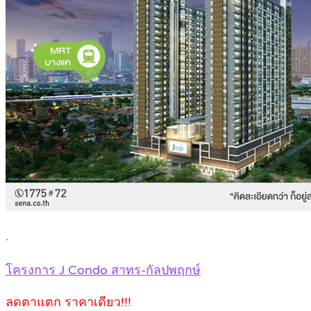
.
โครงการ J Condo สาทร-กัลปพฤกษ์
ลดตาแตก ราคาเดียว!!!