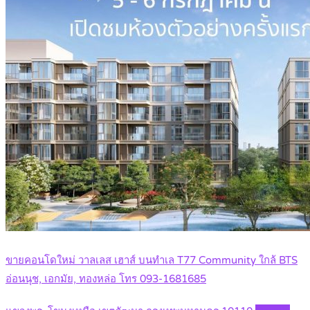
ขายคอนโดใหม่ วาลเลส เฮาส์ บนทำเล T77 Community ใกล้ BTS
อ่อนนุช, เอกมัย, ทองหล่อ โทร 093-1681685