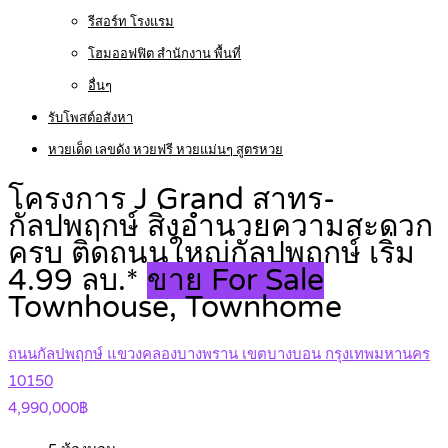
รีสอร์ท โรงแรม
โฮมออฟฟิต สำนักงาน พื้นที่
อื่นๆ
รับโพสต์อสังหา
หวยเด็ด เลขดัง หวยฟรี หวยแม่นๆ สูตรหวย
โครงการ J Grand สาทร-
กัลปพฤกษ์ สิ่งอำนวยความสะดวก
ครบ ติดถนนใหญ่กัลปพฤกษ์ เริ่ม
4.99 ลบ.*
ขาย For Sale
Townhouse, Townhome
ถนนกัลปพฤกษ์ แขวงคลองบางพราน เขตบางบอน กรุงเทพมหานคร
10150
4,990,000฿