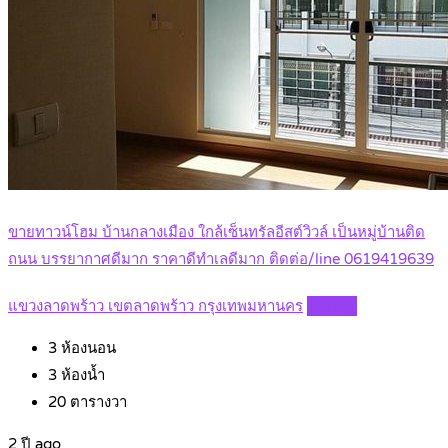
ขายทาวน์โฮม บ้านกลางเมือง ใกล้เซ็นทรัลอีสต์วิวล์ เป็นหมู่บ้านติด
ถนน บรรยากาศดีมาก ราคาดีทำเลดีมาก ติดต่อ/line 0619419639
แขวงลาดพร้าว เขตลาดพร้าว กรุงเทพมหานคร
Details
3
ห้องนอน
3
ห้องน้ำ
20
ตารางวา
2 ปี ago