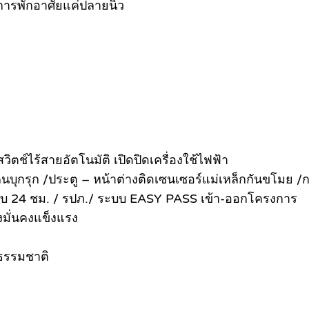
ารพักอาศัยแค่ปลายนิ้ว
ตช์ไร้สายอัตโนมัติ เปิดปิดเครื่องใช้ไฟฟ้า
ุกรุก /ประตู – หน้าต่างติดเซนเซอร์แม่เหล็กกันขโมย /ก
บ 24 ชม. / รปภ./ ระบบ EASY PASS เข้า-ออกโครงการ
งมั่นคงแข็งแรง
ธรรมชาติ