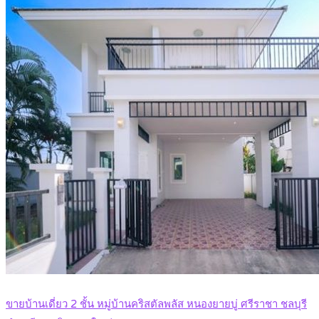
ขายบ้านเดี่ยว 2 ชั้น หมู่บ้านคริสตัลพลัส หนองยายบู่ ศรีราชา ชลบุรี