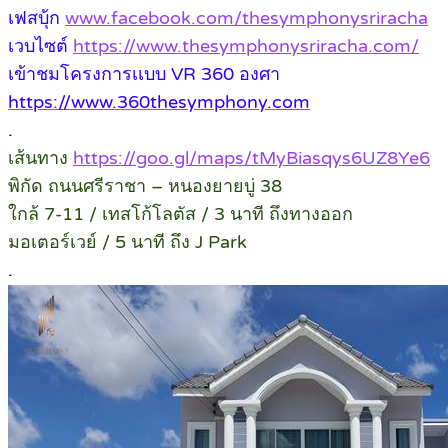
เฟสบุ้ก
www.facebook.com/thesymphonysriracha
เวบไซต์
https://www.thesymphonysriracha.com/
เข้าชมโครงการเเบบ VR 360 องศา
https://www.360thesymphony.com
.
เส้นทาง
https://goo.gl/maps/tMyBiasqys6UZ8Ye6
พิกัด ถนนศรีราชา – หนองยายบู่ 38
ใกล้ 7-11 / เทสโก้โลตัส / 3 นาที ถึงทางออก
มอเตอร์เวย์ / 5 นาที ถึง J Park
.