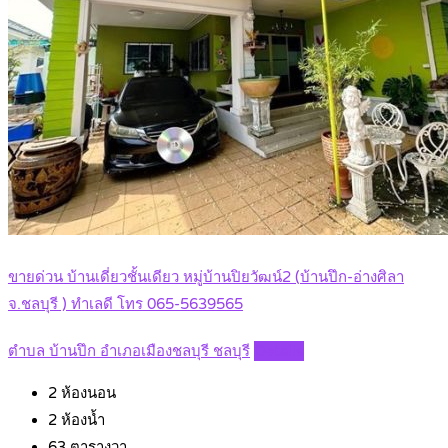
ขายด่วน บ้านเดี่ยวชั้นเดียว หมู่บ้านปิยวัฒน์2 (บ้านปึก-อ่างศิลา
จ.ชลบุรี ) ทำเลดี โทร 065-5639565
ตำบล บ้านปึก อำเภอเมืองชลบุรี ชลบุรี
Details
2
ห้องนอน
2
ห้องน้ำ
63
ตารางวา