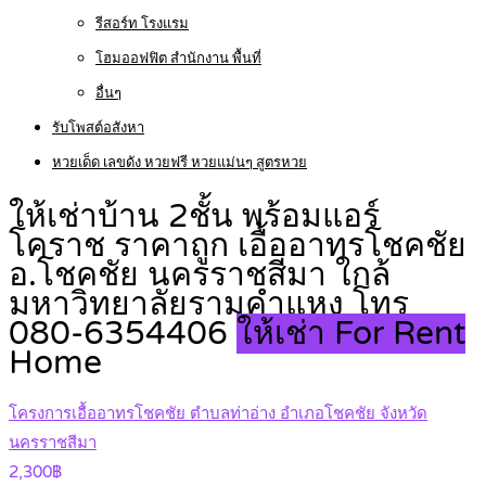
รีสอร์ท โรงแรม
โฮมออฟฟิต สำนักงาน พื้นที่
อื่นๆ
รับโพสต์อสังหา
หวยเด็ด เลขดัง หวยฟรี หวยแม่นๆ สูตรหวย
ให้เช่าบ้าน 2ชั้น พร้อมแอร์
โคราช ราคาถูก เอื้ออาทรโชคชัย
อ.โชคชัย นครราชสีมา ใกล้
มหาวิทยาลัยรามคำแหง โทร
080-6354406
ให้เช่า For Rent
Home
โครงการเอื้ออาทรโชคชัย ตำบลท่าอ่าง อำเภอโชคชัย จังหวัด
นครราชสีมา
2,300฿