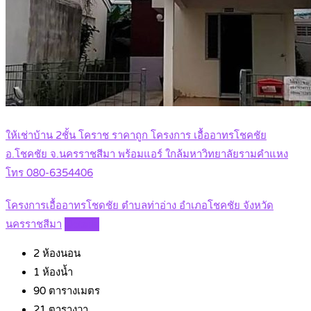
ให้เช่าบ้าน 2ชั้น โคราช ราคาถูก โครงการ เอื้ออาทรโชคชัย
อ.โชคชัย จ.นครราชสีมา พร้อมแอร์ ใกล้มหาวิทยาลัยรามคำแหง
โทร 080-6354406
โครงการเอื้ออาทรโชดชัย ตำบลท่าอ่าง อำเภอโชคชัย จังหวัด
นครราชสีมา
Details
2
ห้องนอน
1
ห้องน้ำ
90
ตารางเมตร
21
ตารางวา