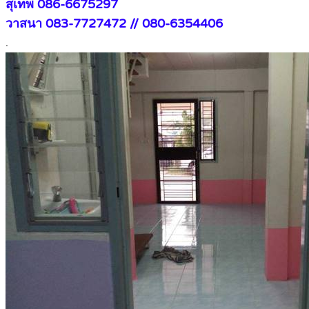
สุเทพ 086-6675297
วาสนา 083-7727472 // 080-6354406
.