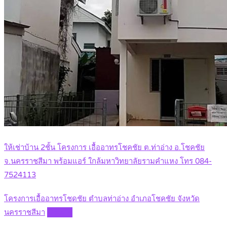
ให้เช่าบ้าน 2ชั้น โครงการ เอื้ออาทรโชคชัย ต.ท่าอ่าง อ.โชคชัย
จ.นครราชสีมา พร้อมแอร์ ใกล้มหาวิทยาลัยรามคำแหง โทร 084-
7524113
โครงการเอื้ออาทรโชดชัย ตำบลท่าอ่าง อำเภอโชคชัย จังหวัด
นครราชสีมา
Details