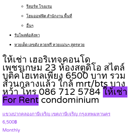
รีสอร์ท โรงแรม
โฮมออฟฟิต สำนักงาน พื้นที่
อื่นๆ
รับโพสต์อสังหา
หวยเด็ด เลขดัง หวยฟรี หวยแม่นๆ สูตรหวย
ให้เช่า เฮอริเทจคอนโด
เพชรเกษม 23 ห้องสตูดิโอ สไตล์
บูติคโฮเทลเพียง 6500 บาท รวม
ส่วนกลางแล้ว ใกล้ mrt/bts บาง
หว้า โทร 086 712 5784
ให้เช่า
For Rent
condominium
แขวงปากคลองภาษีเจริญ เขตภาษีเจริญ กรุงเทพมหานคร
6,500฿
Monthly