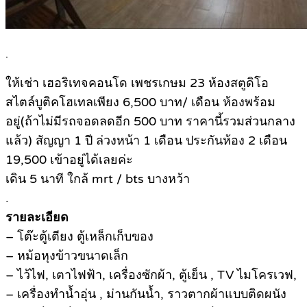
.
ให้เช่า เฮอริเทจคอนโด เพชรเกษม 23 ห้องสตูดิโอ
สไตล์บูติคโฮเทลเพียง 6,500 บาท/ เดือน ห้องพร้อม
อยู่(ถ้าไม่มีรถจอดลดอีก 500 บาท ราคานี้รวมส่วนกลาง
แล้ว) สัญญา 1 ปี ล่วงหน้า 1 เดือน ประกันห้อง 2 เดือน
19,500 เข้าอยู่ได้เลยค่ะ
เดิน 5 นาที ใกล้ mrt / bts บางหว้า
.
รายละเอียด
– โต๊ะตู้เตียง ตู้เหล็กเก็บของ
– หม้อหุงข้าวขนาดเล็ก
– ไว้ไฟ, เตาไฟฟ้า, เครื่องซักผ้า, ตู้เย็น , TV ไมโครเวฟ,
– เครื่องทำน้ำอุ่น , ม่านกันน้ำ, ราวตากผ้าแบบติดผนัง