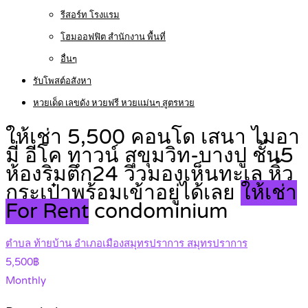
รีสอร์ท โรงแรม
โฮมออฟฟิต สำนักงาน พื้นที่
อื่นๆ
รับโพสต์อสังหา
หวยเด็ด เลขดัง หวยฟรี หวยแม่นๆ สูตรหวย
ให้เช่า 5,500 คอนโด เสนา ไมอา
มี่ อีโค ทาวน์ สุขุมวิท-บางปู ชั้น5
ห้องริมตึก24 วิวมองเห็นทะเล หิ้ว
กระเป๋าพร้อมเข้าอยู่ได้เลย
ให้เช่า
For Rent
condominium
ตำบล ท้ายบ้าน อำเภอเมืองสมุทรปราการ สมุทรปราการ
5,500฿
Monthly