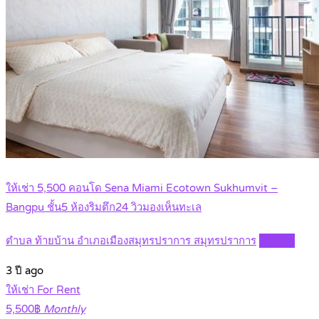
ให้เช่า 5,500 คอนโด Sena Miami Ecotown Sukhumvit –
Bangpu ชั้น5 ห้องริมตึก24 วิวมองเห็นทะเล
ตำบล ท้ายบ้าน อำเภอเมืองสมุทรปราการ สมุทรปราการ
Details
3 ปี ago
ให้เช่า For Rent
5,500฿
Monthly