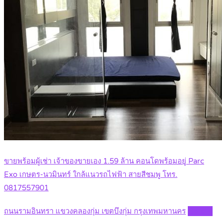
ขายพร้อมผู้เช่า เจ้าของขายเอง 1.59 ล้าน คอนโดพร้อมอยู่ Parc
Exo เกษตร-นวมินทร์ ใกล้แนวรถไฟฟ้า สายสีชมพู โทร.
0817557901
ถนนรามอินทรา แขวงคลองกุ่ม เขตบึงกุ่ม กรุงเทพมหานคร
Details