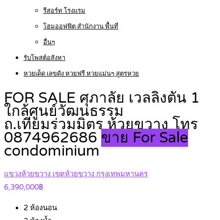
รีสอร์ท โรงแรม
โฮมออฟฟิต สำนักงาน พื้นที่
อื่นๆ
รับโพสต์อสังหา
หวยเด็ด เลขดัง หวยฟรี หวยแม่นๆ สูตรหวย
FOR SALE ศุภาลัย เวลลิงตัน 1
ใกล้ศูนย์วัฒนธรรม
ถ.เทียมร่วมมิตร ห้วยขวาง โทร
0874962686
ขาย For Sale
condominium
แขวงห้วยขวาง เขตห้วยขวาง กรุงเทพมหานคร
6,390,000฿
2
ห้องนอน