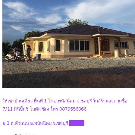
ให้เช่าบ้านเดี่ยว พื้นที่ 1 ไร่ อ.พนัสนิคม จ.ชลบุรี ใกล้ร้านสะดวกซื้อ
7/11 มินิบิ๊กซี โลตัส ซีเจ โทร 0879556066
ม.3 ต.หัวถนน อ.พนัสนิคม จ.ชลบุรี
Details