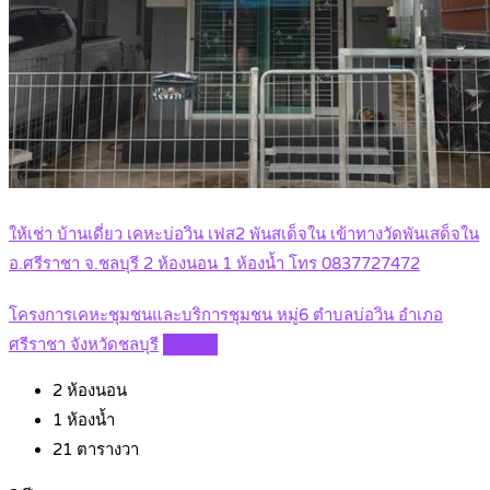
ให้เช่า บ้านเดี่ยว เคหะบ่อวิน เฟส2 พันสเด็จใน เข้าทางวัดพันเสด็จใน
อ.ศรีราชา จ.ชลบุรี 2 ห้องนอน 1 ห้องน้ำ โทร 0837727472
โครงการเคหะชุมชนและบริการชุมชน หมู่6 ตำบลบ่อวิน อำเภอ
ศรีราชา จังหวัดชลบุรี
Details
2
ห้องนอน
1
ห้องน้ำ
21
ตารางวา