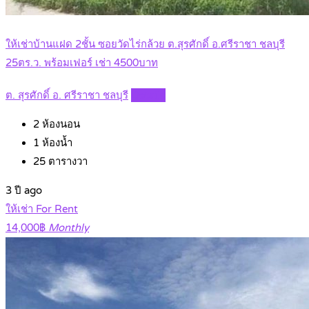
ให้เช่าบ้านแฝด 2ชั้น ซอยวัดไร่กล้วย ต.สุรศักดิ์ อ.ศรีราชา ชลบุรี
25ตร.ว. พร้อมเฟอร์ เช่า 4500บาท
ต. สุรศักดิ์ อ. ศรีราชา ชลบุรี
Details
2
ห้องนอน
1
ห้องน้ำ
25
ตารางวา
3 ปี ago
ให้เช่า For Rent
14,000฿
Monthly