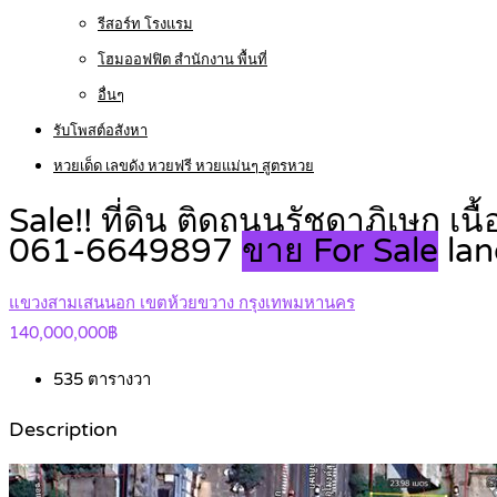
รีสอร์ท โรงแรม
โฮมออฟฟิต สำนักงาน พื้นที่
อื่นๆ
รับโพสต์อสังหา
หวยเด็ด เลขดัง หวยฟรี หวยแม่นๆ สูตรหวย
Sale!! ที่ดิน ติดถนนรัชดาภิเษก เ
061-6649897
ขาย For Sale
la
แขวงสามเสนนอก เขตห้วยขวาง กรุงเทพมหานคร
140,000,000฿
535
ตารางวา
Description