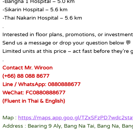
-Bangna 1 Hospital – 5.0 km
-Sikarin Hospital – 5.6 km
-Thai Nakarin Hospital – 5.6 km
.
Interested in floor plans, promotions, or investment
Send us a message or drop your question below 💬
Limited units at this price – act fast before they’re 
.
Contact Mr. Wiroon
(+66) 88 088 8677
Line / WhatsApp: 0880888677
WeChat: FC0880888677
(Fluent in Thai & English)
Map :
https://maps.app.goo.gl/TZxSFzPD7wdc2sta
Address : Bearing 9 Aly, Bang Na Tai, Bang Na, Ba