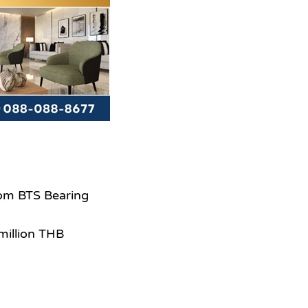
om BTS Bearing
million THB