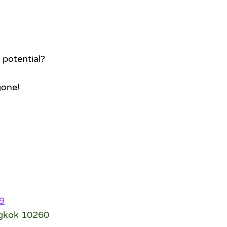
 potential?
gone!
9
ngkok 10260