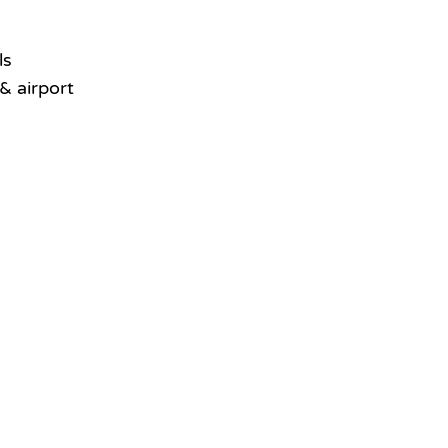
ls
& airport