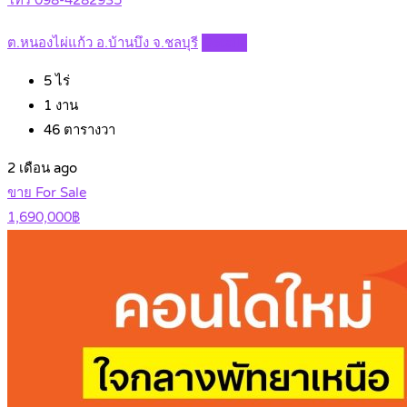
โทร 098-4282935
ต.หนองไผ่แก้ว อ.บ้านบึง จ.ชลบุรี
Details
5
ไร่
1
งาน
46
ตารางวา
2 เดือน ago
ขาย For Sale
1,690,000฿