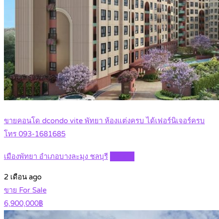
ขายคอนโด dcondo vite พัทยา ห้องแต่งครบ ได้เฟอร์นิเจอร์ครบ
โทร 093-1681685
เมืองพัทยา อำเภอบางละมุง ชลบุรี
Details
2 เดือน ago
ขาย For Sale
6,900,000฿