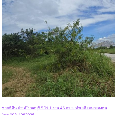
ขายที่ดิน บ้านบึง ชลบุรี 5 ไร่ 1 งาน 46 ตร.ว. ทำเลดี เหมาะลงทุน