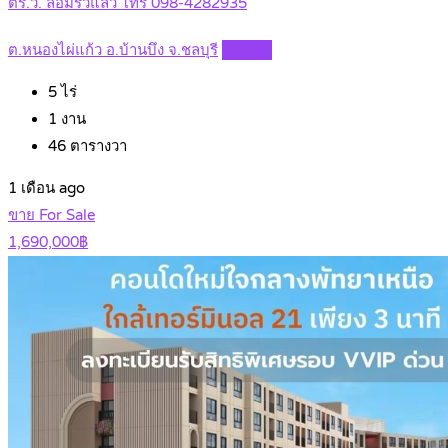
ตร.ว. ล้อมรั้วแล้ว โทร 098-4282935
ต.หนองไผ่แก้ว อ.บ้านบึง จ.ชลบุรี
Details
5
ไร่
1
งาน
46
ตารางวา
1 เดือน ago
ขาย For Sale
1,690,000฿