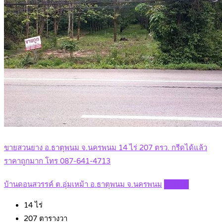
ขายสวนยาง อ.ธาตุพนม จ.นครพนม 14 ไร่ 207 ตรว. กรีดได้แล้ว
ราคาถูกมาก โทร 087-641-4713
บ้านดอนสวรรค์ ต.อุ่มเหม้า อ.ธาตุพนม จ.นครพนม
Details
14
ไร่
207
ตารางวา