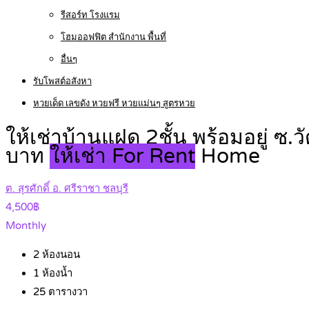
รีสอร์ท โรงแรม
โฮมออฟฟิต สำนักงาน พื้นที่
อื่นๆ
รับโพสต์อสังหา
หวยเด็ด เลขดัง หวยฟรี หวยแม่นๆ สูตรหวย
ให้เช่าบ้านแฝด 2ชั้น พร้อมอยู่ ซ.ว
บาท
ให้เช่า For Rent
Home
ต. สุรศักดิ์ อ. ศรีราชา ชลบุรี
4,500฿
Monthly
2
ห้องนอน
1
ห้องน้ำ
25
ตารางวา