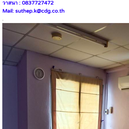
วาสนา : 0837727472
Mail: suthep.k@cdg.co.th
.